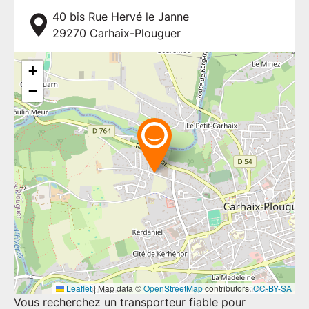
40 bis Rue Hervé le Janne
29270
Carhaix-Plouguer
+
−
Leaflet
|
Map data ©
OpenStreetMap
contributors,
CC-BY-SA
Vous recherchez un transporteur fiable pour